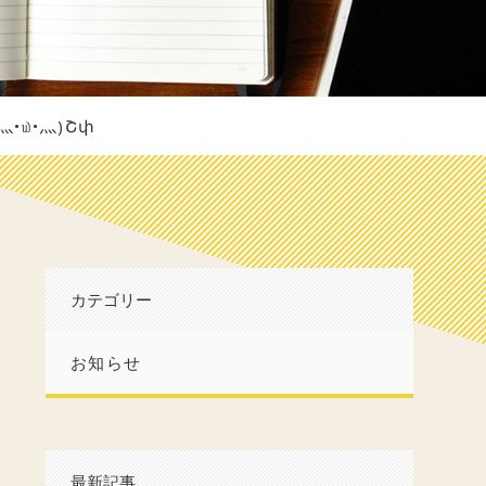
௰•灬)Շփ
カテゴリー
お知らせ
最新記事