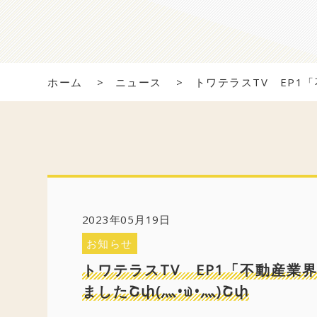
ホーム
ニュース
トワテラスTV EP1
2023年05月19日
お知らせ
トワテラスTV EP1「不動産
ましたՇփ(灬•௰•灬)Շփ