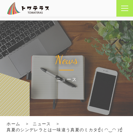
News
ニュース
ホーム
ニュース
真夏のシンデレラとは一味違う真夏のミカタ☝( ◠‿◠ )☝