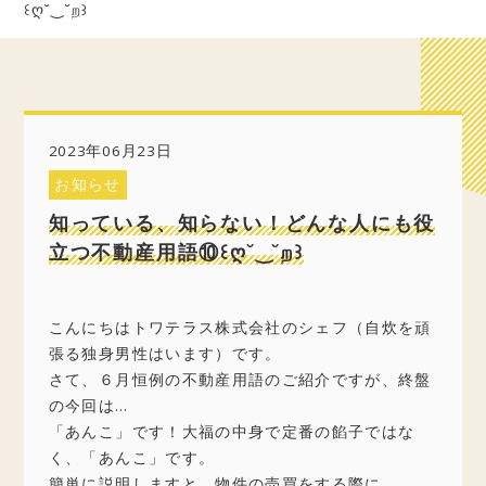
꒰ღ˘‿˘ற꒱
2023年06月23日
お知らせ
知っている、知らない！どんな人にも役
立つ不動産用語⑩꒰ღ˘‿˘ற꒱
こんにちはトワテラス株式会社のシェフ（自炊を頑
張る独身男性はいます）です。
さて、６月恒例の不動産用語のご紹介ですが、終盤
の今回は…
「あんこ」です！大福の中身で定番の餡子ではな
く、「あんこ」です。
簡単に説明しますと、物件の売買をする際に、